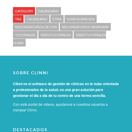
CATEGORY
CALENDARIO
TAG
CALENDARIO
CITAS
CONFIGURACIÓN
RECORDATORIOS DE CITA
RECORDATORIOS WHATSAPP
TUTORIALES
VIDEOTUTORIALES
VIDEOTUTORIALES
CLINNI
SOBRE CLINNI
Clinni es el software de gestión de clínicas en la nube orientado
a profesionales de la salud; es una gran solución para
gestionar el día a día de tu centro de una forma sencilla.
Con este portal de vídeos, ayudamos a nuestros usuarios a
manjear Clinni.
DESTACADOS