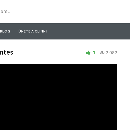
BLOG
ÚNETE A CLINNI
entes
1
2,082