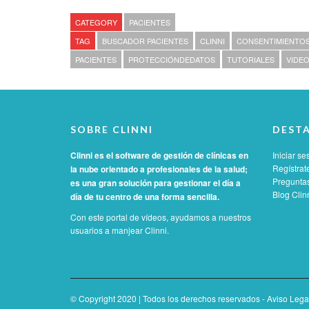
CATEGORY
PACIENTES
TAG
BUSCADOR PACIENTES
CLINNI
CONSENTIMIENTO
PACIENTES
PROTECCIÓNDEDATOS
TUTORIALES
VIDEO
SOBRE CLINNI
DEST
Clinni es el software de gestión de clínicas en
Iniciar se
Regístrat
la nube orientado a profesionales de la salud;
Preguntas
es una gran solución para gestionar el día a
Blog Clin
día de tu centro de una forma sencilla.
Con este portal de vídeos, ayudamos a nuestros
usuarios a manjear Clinni.
© Copyright 2020 | Todos los derechos reservados -
Aviso Lega