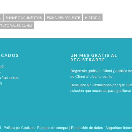
S
ENVIAR DOCUMENTOS
FICHA DEL PACIENTE
HISTORIA
TUTORIALES CLINNI
ACADOS
UN MES GRATIS AL
REGISTRARTE
sión
Regístrate gratis en Clinni y disfruta 
e
de Clinni al crear tu centro.
 frecuentes
ni
Descubre sin limitaciones por qué Clin
solución que necesitas para gestionar t
l
|
Política de Cookies
|
Proceso de compra
|
Protección de datos
|
Seguridad infor