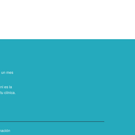
de un mes
ni es la
u clínica.
mación