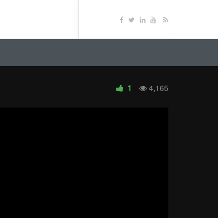
1
4,165