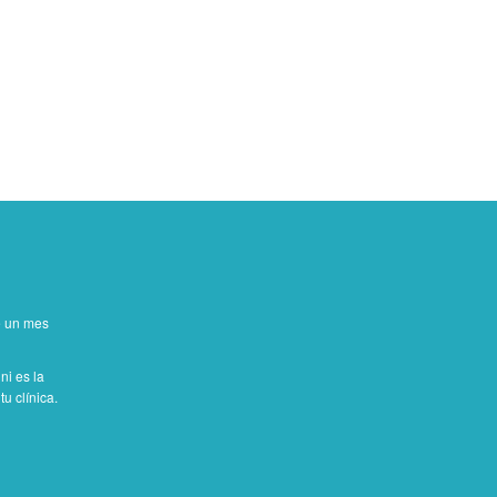
de un mes
ni es la
u clínica.