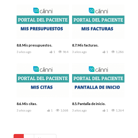
8.8. Mis presupuestos.
8.7. Mis facturas.
3 años ago
1
964
3 años ago
1
1,286
8.6. Mis citas.
8.5. Pantalla de inicio.
3 años ago
1
1,068
3 años ago
1
1,364