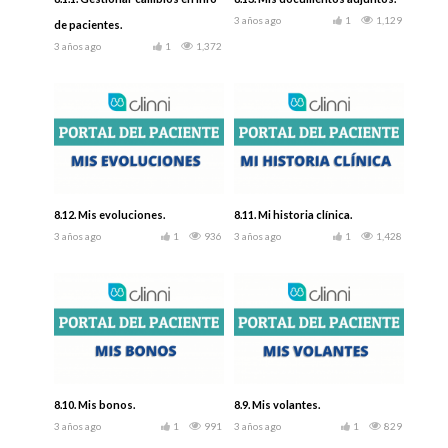
3 años ago
1
1,129
de pacientes.
3 años ago
1
1,372
8.12. Mis evoluciones.
8.11. Mi historia clínica.
3 años ago
1
936
3 años ago
1
1,428
8.10. Mis bonos.
8.9. Mis volantes.
3 años ago
1
991
3 años ago
1
829