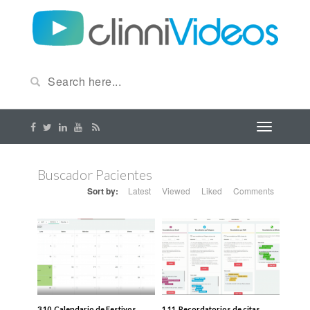
Buscador Pacientes
Sort by:
Latest
Viewed
Liked
Comments
3.10. Calendario de Festivos.
1.11. Recordatorios de citas