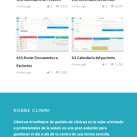
5 años ago
1
3,911
5 años ago
1
4,659
4.15. Enviar Documentos a
3.5. Calendario del paciente.
6 años ago
1
2,256
Pacientes
6 años ago
1
2,082
SOBRE CLINNI
Clinni es el software de gestión de clínicas en la nube orientado
a profesionales de la salud; es una gran solución para
gestionar el día a día de tu centro de una forma sencilla.