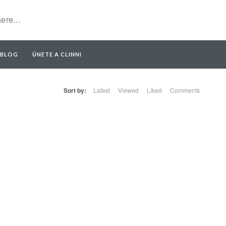
BLOG
ÚNETE A CLINNI
Sort by:
Latest
Viewed
Liked
Comments