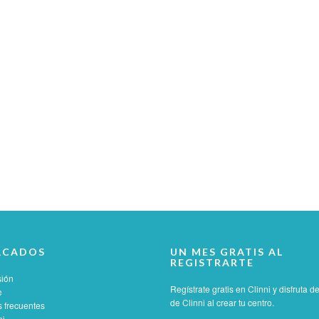
ACADOS
UN MES GRATIS AL
REGISTRARTE
sión
Regístrate gratis en Clinni y disfruta 
e
de Clinni al crear tu centro.
 frecuentes
ni