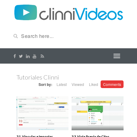
Tutoriales Clinni
Sort by:
Latest
Viewed
Liked
Comments
3.1. Vincular e Importar
3.3. Vista Previa de Citas.