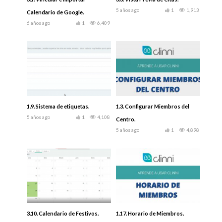
5 años ago
1
1,913
Calendario de Google.
6 años ago
1
6,409
1.9. Sistema de etiquetas.
1.3. Configurar Miembros del
5 años ago
1
4,108
Centro.
5 años ago
1
4,898
3.10. Calendario de Festivos.
1.17. Horario de Miembros.