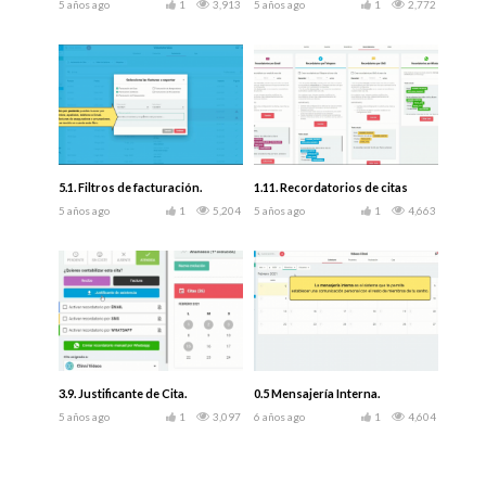
5 años ago
1
3,913
5 años ago
1
2,772
5.1. Filtros de facturación.
1.11. Recordatorios de citas
5 años ago
1
5,204
5 años ago
1
4,663
3.9. Justificante de Cita.
0.5 Mensajería Interna.
5 años ago
1
3,097
6 años ago
1
4,604