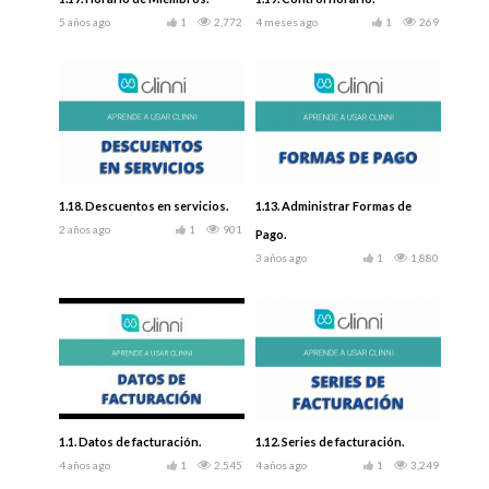
5 años ago
1
2,772
4 meses ago
1
269
1.18. Descuentos en servicios.
1.13. Administrar Formas de
2 años ago
1
901
Pago.
3 años ago
1
1,880
1.1. Datos de facturación.
1.12. Series de facturación.
4 años ago
1
2,545
4 años ago
1
3,249