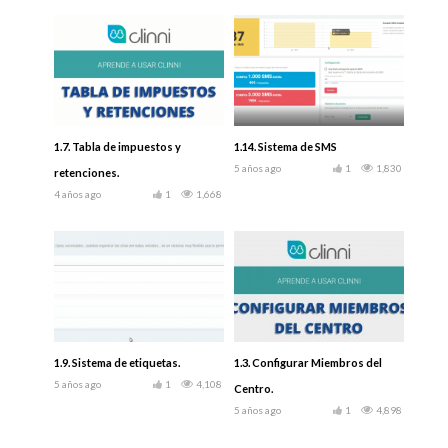
1.7. Tabla de impuestos y
1.14. Sistema de SMS
5 años ago
1
1,830
retenciones.
4 años ago
1
1,668
1.9. Sistema de etiquetas.
1.3. Configurar Miembros del
5 años ago
1
4,108
Centro.
5 años ago
1
4,898