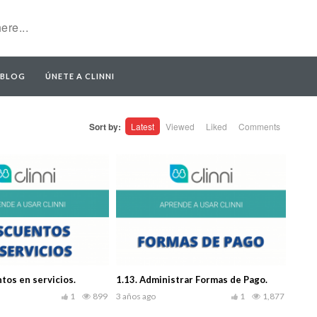
BLOG
ÚNETE A CLINNI
Sort by:
Latest
Viewed
Liked
Comments
tos en servicios.
1.13. Administrar Formas de Pago.
1
899
3 años ago
1
1,877