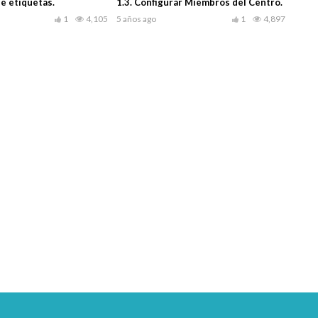
de etiquetas.
1.3. Configurar Miembros del Centro.
1
4,105
5 años ago
1
4,897