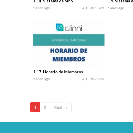
1.14. Sistema de SMS
1.9. Sistema 
5 años ago
1
1,828
5 años ago
1.17. Horario de Miembros.
5 años ago
1
2,765
1
2
Next →