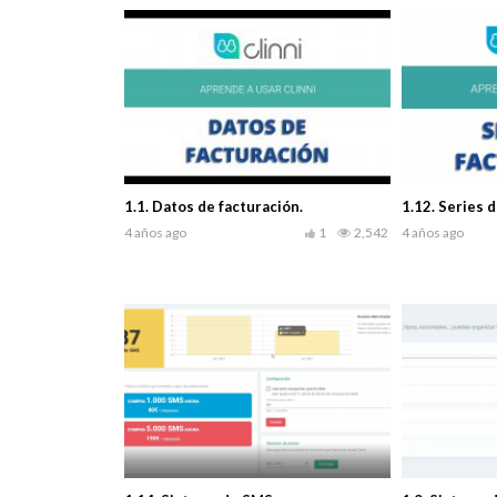
1.1. Datos de facturación.
1.12. Series d
4 años ago
1
2,542
4 años ago