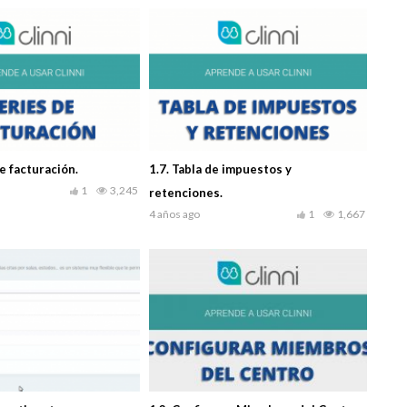
e facturación.
1.7. Tabla de impuestos y
1
3,245
retenciones.
4 años ago
1
1,667