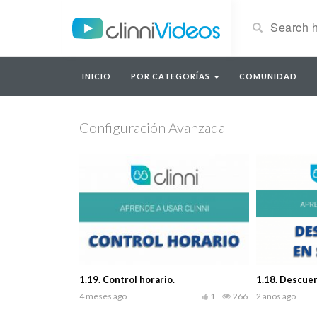
INICIO
POR CATEGORÍAS
COMUNIDAD
Configuración Avanzada
1.19. Control horario.
1.18. Descuen
4 meses ago
1
266
2 años ago