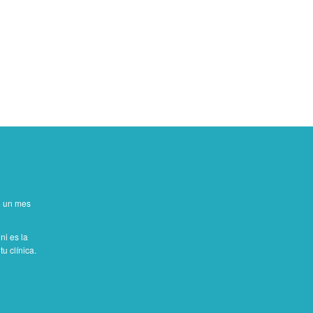
de un mes
ni es la
u clínica.