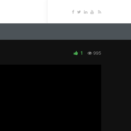
1
995