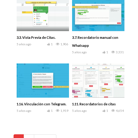
3.3. Vista Previa de Citas.
3.7. Recordatorio manual con
5 años ago
1
1,906
Whatsapp
5 años ago
1
3,331
1.16. Vinculación con Telegram.
1.11. Recordatorios de citas
5 años ago
1
1,919
5 años ago
1
4,654