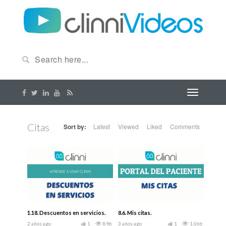
Citas
Sort by:
Latest
Viewed
Liked
Comments
1.18. Descuentos en servicios.
8.6. Mis citas.
2 años ago
1
896
3 años ago
1
1,066