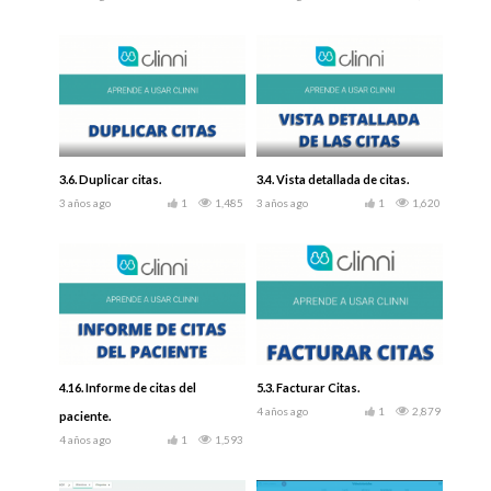
3.6. Duplicar citas.
3.4. Vista detallada de citas.
3 años ago
1
1,485
3 años ago
1
1,620
4.16. Informe de citas del
5.3. Facturar Citas.
4 años ago
1
2,879
paciente.
4 años ago
1
1,593