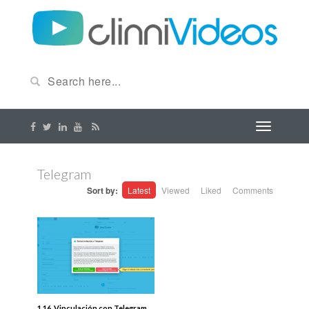
Telegram
Sort by:
Latest
Viewed
Liked
Comments
1.16. Vinculación con Telegram.