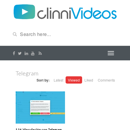
Telegram
Sort by:
Latest
Viewed
Liked
Comments
1.16. Vinculación con Telegram.